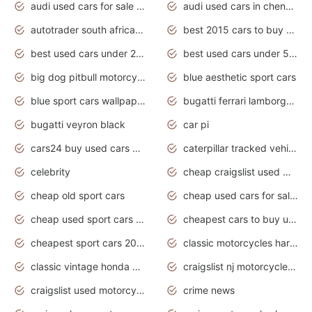
audi used cars for sale in gauteng
audi used cars in chennai
autotrader south africa used cars
best 2015 cars to buy used
best used cars under 20000
best used cars under 5000
big dog pitbull motorcycles for sale
blue aesthetic sport cars
blue sport cars wallpaper
bugatti ferrari lamborghini sport cars
bugatti veyron black
car pi
cars24 buy used cars hyderabad
caterpillar tracked vehicle
celebrity
cheap craigslist used motorcycles for sale by owner
cheap old sport cars
cheap used cars for sale by owner under $2 000
cheap used sport cars for sale
cheapest cars to buy used
cheapest sport cars 2020
classic motorcycles harley davidson
classic vintage honda motorcycles for sale
craigslist nj motorcycles for sale by owner
craigslist used motorcycles for sale near me
crime news