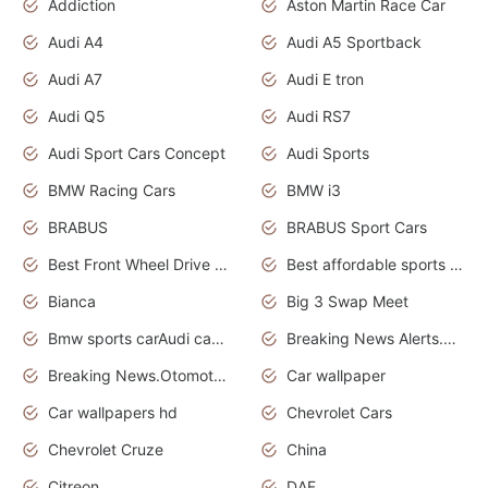
Addiction
Aston Martin Race Car
Audi A4
Audi A5 Sportback
Audi A7
Audi E tron
Audi Q5
Audi RS7
Audi Sport Cars Concept
Audi Sports
BMW Racing Cars
BMW i3
BRABUS
BRABUS Sport Cars
Best Front Wheel Drive Cars.Top Most Reliable Cars
Best affordable sports cars
Bianca
Big 3 Swap Meet
Bmw sports carAudi cars wallpapers
Breaking News Alerts.News Real Time.News in News.
Breaking News.Otomotif News.Otomotif Review.
Car wallpaper
Car wallpapers hd
Chevrolet Cars
Chevrolet Cruze
China
Citreon
DAF