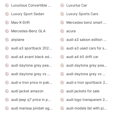
Luxurious Convertible Model
Luxurius Car
Luxury Sport Sedan
Luxury Sports Cars
Mas-X-Drift
Mercedes benz smart car
Mercedes-Benz GLA
acura
airplane
audi a3 saloon edition 1 daytona grey
audi a3 sportback 2020 daytona grey
audi a3 used cars for sale
audi a4 avant black edition 2020 daytona grey
audi a4 b5 drift car
audi daytona grey pearl paint code
audi daytona grey pearlescent
audi daytona grey vs manhattan grey
audi daytona grey vs monsoon grey
audi e tron price in pakistan 2020
audi e tron sportback 2020 interior
audi jacket amazon
audi jackets for sale
audi jeep q7 price in pakistan
audi logo transparent 2020
audi marissa pindah agama
audi models list with pictures