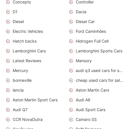
Concepts
Controller
D1
Dacia
Diesel
Diesel Car
Electric Vehicles
Ford Caminhões
Hatch backs
Hidrogen Full Cell
Lamborghini Cars
Lamborghini Sports Cars
Latest Reviews
Mansory
Mercury
audi q3 used cars for sale in bangalore
bonneville
cheap used cars for sale by owner near me
lancia
Aston Martin Cars
Aston Martin Sport Cars
Audi A6
Audi Q7
Audi Sport Cars
CCR NovaDutra
Camaro SS