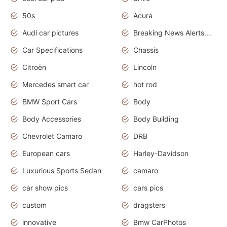
50s
Acura
Audi car pictures
Breaking News Alerts.Otomotif News.Otomotif Review.Audi.
Car Specifications
Chassis
Citroën
Lincoln
Mercedes smart car
hot rod
BMW Sport Cars
Body
Body Accessories
Body Building
Chevrolet Camaro
DRB
European cars
Harley-Davidson
Luxurious Sports Sedan
camaro
car show pics
cars pics
custom
dragsters
innovative
Bmw CarPhotos