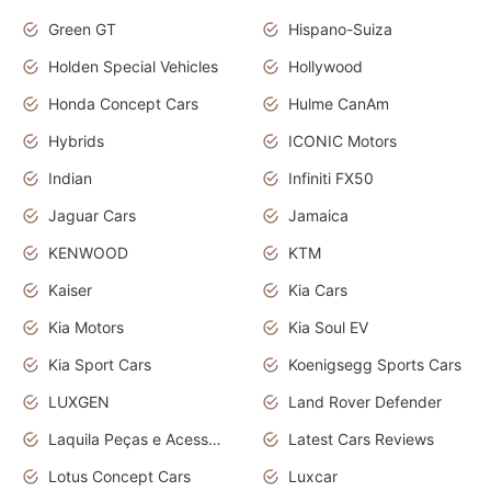
Green GT
Hispano-Suiza
Holden Special Vehicles
Hollywood
Honda Concept Cars
Hulme CanAm
Hybrids
ICONIC Motors
Indian
Infiniti FX50
Jaguar Cars
Jamaica
KENWOOD
KTM
Kaiser
Kia Cars
Kia Motors
Kia Soul EV
Kia Sport Cars
Koenigsegg Sports Cars
LUXGEN
Land Rover Defender
Laquila Peças e Acessórios
Latest Cars Reviews
Lotus Concept Cars
Luxcar