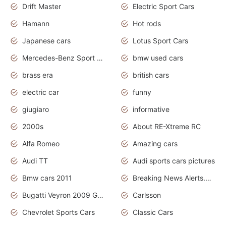
Drift Master
Electric Sport Cars
Hamann
Hot rods
Japanese cars
Lotus Sport Cars
Mercedes-Benz Sport Cars
bmw used cars
brass era
british cars
electric car
funny
giugiaro
informative
2000s
About RE-Xtreme RC
Alfa Romeo
Amazing cars
Audi TT
Audi sports cars pictures
Bmw cars 2011
Breaking News Alerts.News Real Time.News in News
Bugatti Veyron 2009 Grand Sport
Carlsson
Chevrolet Sports Cars
Classic Cars