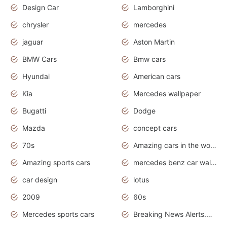
Design Car
Lamborghini
chrysler
mercedes
jaguar
Aston Martin
BMW Cars
Bmw cars
Hyundai
American cars
Kia
Mercedes wallpaper
Bugatti
Dodge
Mazda
concept cars
70s
Amazing cars in the world
Amazing sports cars
mercedes benz car wallpaper
car design
lotus
2009
60s
Mercedes sports cars
Breaking News Alerts.Otomotif News.Otomotif Review.