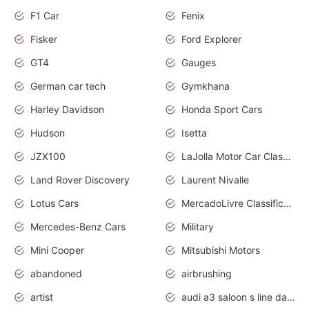
F1 Car
Fenix
Fisker
Ford Explorer
GT4
Gauges
German car tech
Gymkhana
Harley Davidson
Honda Sport Cars
Hudson
Isetta
JZX100
LaJolla Motor Car Classic 2011
Land Rover Discovery
Laurent Nivalle
Lotus Cars
MercadoLivre Classificados
Mercedes-Benz Cars
Military
Mini Cooper
Mitsubishi Motors
abandoned
airbrushing
artist
audi a3 saloon s line daytona grey