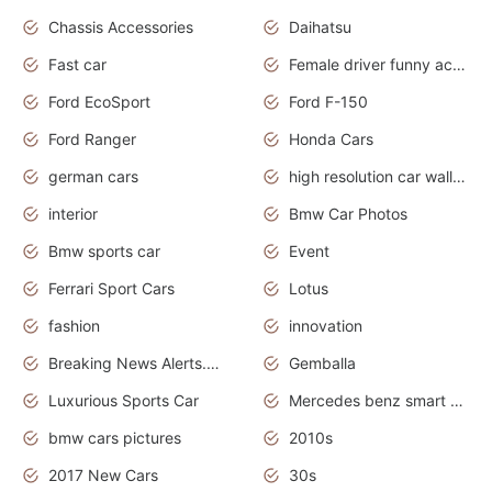
Chassis Accessories
Daihatsu
Fast car
Female driver funny accident
Ford EcoSport
Ford F-150
Ford Ranger
Honda Cars
german cars
high resolution car wallpaper
interior
Bmw Car Photos
Bmw sports car
Event
Ferrari Sport Cars
Lotus
fashion
innovation
Breaking News Alerts.News Real Time.Otomotif News.Otomotif Review.
Gemballa
Luxurious Sports Car
Mercedes benz smart car
bmw cars pictures
2010s
2017 New Cars
30s