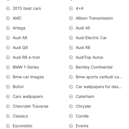
2015 best cars
4x4
AMC
Allison Transmission
Artega
Audi A5
Audi A8
Audi Electric Car
Audi Q8
Audi R8
Audi R8 e-tron
AudiTop Autos
BMW 1-Series
Bentley Continental
Bmw car images
Bmw sports carAudi cars wallpapers concept cars 2012
Bufori
Car wallpapers for desktop
Cars wallpapers
Caterham
Chevrolet Traverse
Chrysler
Classics
Corolla
Escondido
Events