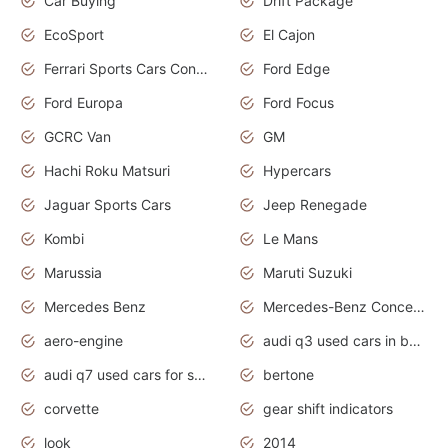
Car Buying
Drift Package
EcoSport
El Cajon
Ferrari Sports Cars Concept
Ford Edge
Ford Europa
Ford Focus
GCRC Van
GM
Hachi Roku Matsuri
Hypercars
Jaguar Sports Cars
Jeep Renegade
Kombi
Le Mans
Marussia
Maruti Suzuki
Mercedes Benz
Mercedes-Benz Concept Cars
aero-engine
audi q3 used cars in bangalore
audi q7 used cars for sale uk
bertone
corvette
gear shift indicators
look
2014