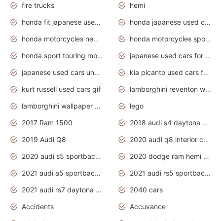
fire trucks
hemi
honda fit japanese used cars under $1000
honda japanese used cars under $1000
honda motorcycles new models 2020
honda motorcycles sport bikes
honda sport touring motorcycles
japanese used cars for sale
japanese used cars under $1000
kia picanto used cars for sale in gauteng
kurt russell used cars gif
lamborghini reventon wallpaper
lamborghini wallpaper bugatti wallpaper sport cars
lego
2017 Ram 1500
2018 audi s4 daytona grey pearl
2019 Audi Q8
2020 audi q8 interior colors
2020 audi s5 sportback daytona grey
2020 dodge ram hemi truck
2021 audi a5 sportback daytona grey
2021 audi rs5 sportback daytona grey
2021 audi rs7 daytona grey pearl
2040 cars
Accidents
Accuvance