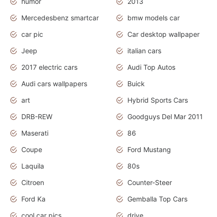
humor
2013
Mercedesbenz smartcar
bmw models car
car pic
Car desktop wallpaper
Jeep
italian cars
2017 electric cars
Audi Top Autos
Audi cars wallpapers
Buick
art
Hybrid Sports Cars
DRB-REW
Goodguys Del Mar 2011
Maserati
86
Coupe
Ford Mustang
Laquila
80s
Citroen
Counter-Steer
Ford Ka
Gemballa Top Cars
cool car pics
drive